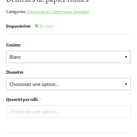
début
de
Catégories:
Pâtisserie et Crème glace
Semelles
la
Galerie
Disponibilité:
En stock
d’images
Couleur
Diamètre
Quantité par colli