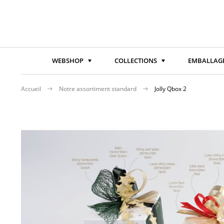
WEBSHOP
COLLECTIONS
EMBALLAGE
Accueil
Notre assortiment standard
Jolly Qbox 2
Passer
à
la
fin
de
la
galerie
d’images