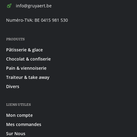
E-
info@gruyaert.be
mail:
Numéro-TVA: BE 0415 981 530
PRODUITS
Pâtisserie & glace
Chocolat & confiserie
Pain & viennoiserie
Traiteur & take away
Divers
LIENS UTILES
Mon compte
Mes commandes
Sur Nous