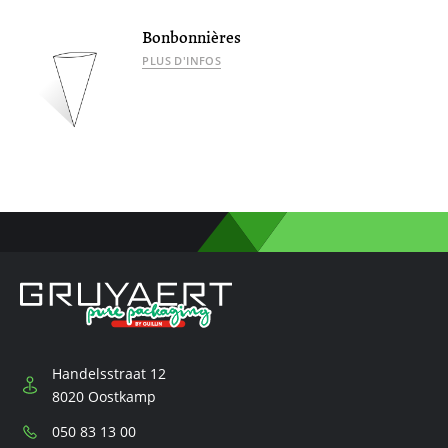
Bonbonnières
PLUS D'INFOS
Handelsstraat 12
8020 Oostkamp
Téléphone:
050 83 13 00