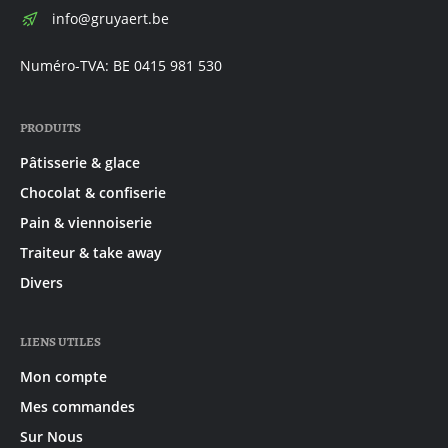
E-
info@gruyaert.be
mail:
Numéro-TVA: BE 0415 981 530
PRODUITS
Pâtisserie & glace
Chocolat & confiserie
Pain & viennoiserie
Traiteur & take away
Divers
LIENS UTILES
Mon compte
Mes commandes
Sur Nous