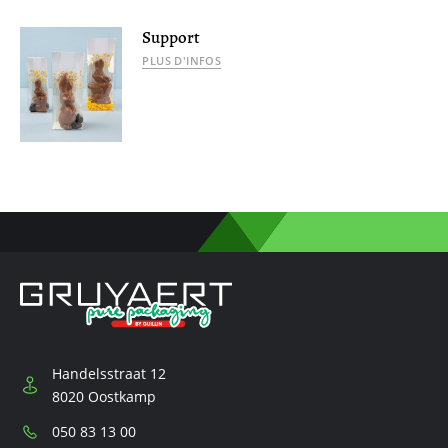
Support
PLUS D'INFOS
Handelsstraat 12
8020 Oostkamp
Téléphone:
050 83 13 00