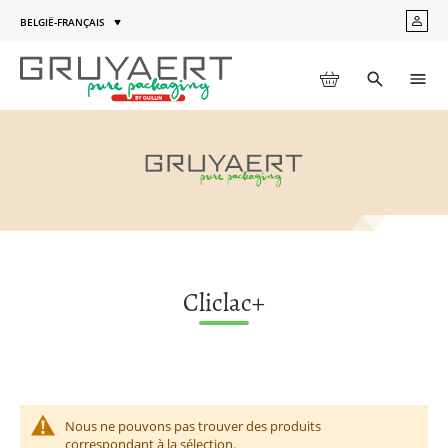
Aller
BELGIË-FRANÇAIS
MON
au
Langue
COM
contenu
MON PANIER
Toggle
Men
search
Cliclac+
Nous ne pouvons pas trouver des produits
correspondant à la sélection.