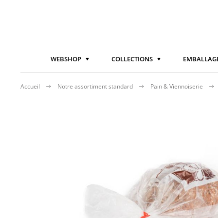
WEBSHOP
COLLECTIONS
EMBALLAGE
Accueil
Notre assortiment standard
Pain & Viennoiserie
Passer
à
la
fin
de
la
galerie
d’images