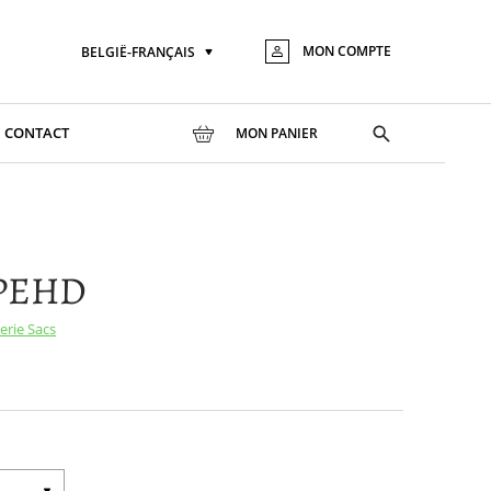
MON COMPTE
BELGIË-FRANÇAIS
Langue
Aller
au
conte
Toggle
CONTACT
MON PANIER
search
 PEHD
serie
Sacs