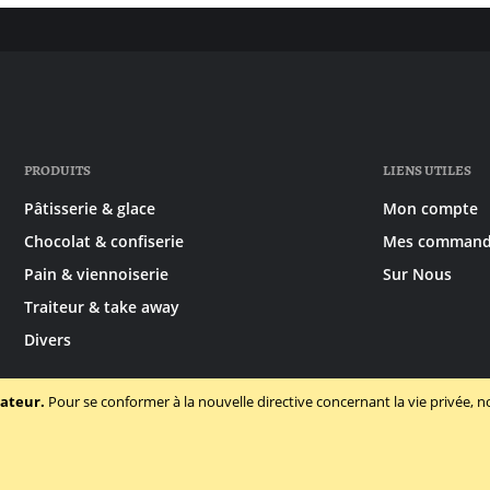
PRODUITS
LIENS UTILES
Pâtisserie & glace
Mon compte
Chocolat & confiserie
Mes command
Pain & viennoiserie
Sur Nous
Traiteur & take away
Divers
sateur.
Pour se conformer à la nouvelle directive concernant la vie privée
itions générales
Politique des cookies