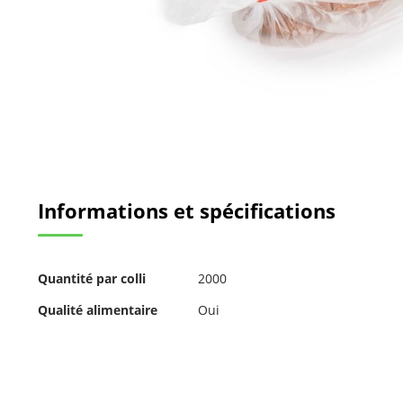
Passer
au
Informations et spécifications
début
de
la
Galerie
Pour
d’images
Quantité par colli
2000
plus
d'informations
Qualité alimentaire
Oui