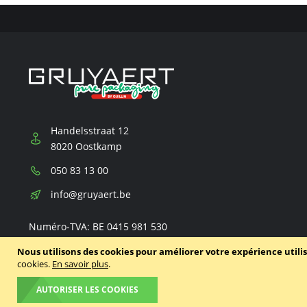
Handelsstraat 12
8020 Oostkamp
Téléphone:
050 83 13 00
E-
info@gruyaert.be
mail:
Numéro-TVA: BE 0415 981 530
Nous utilisons des cookies pour améliorer votre expérience utili
cookies.
En savoir plus
.
AUTORISER LES COOKIES
© 2020 - 2026 Gruyaert
Declaration de confidentialité
Cond