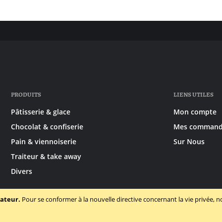
PRODUITS
LIENS UTILES
Pâtisserie & glace
Mon compte
Chocolat & confiserie
Mes command
Pain & viennoiserie
Sur Nous
Traiteur & take away
Divers
sateur.
Pour se conformer à la nouvelle directive concernant la vie privée