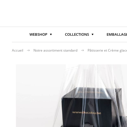
WEBSHOP
COLLECTIONS
EMBALLAGE
Accueil
Notre assortiment standard
Pâtisserie et Crème gla
Passer
à
la
fin
de
la
galerie
d’images