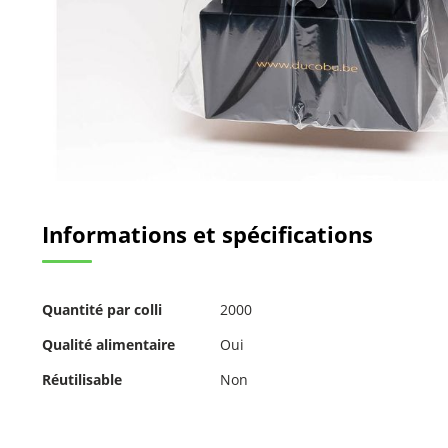
Passer
au
Informations et spécifications
début
de
la
Galerie
Pour
d’images
Quantité par colli
2000
plus
d'informations
Qualité alimentaire
Oui
Réutilisable
Non