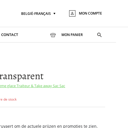
MON COMPTE
BELGIË-FRANÇAIS
Langue
Aller
au
conte
Toggle
CONTACT
MON PANIER
search
ransparent
rème glace
Traiteur & Take away
Sac
Sac
re de stock
yaert om de actuele prijzen en promoties te zien.