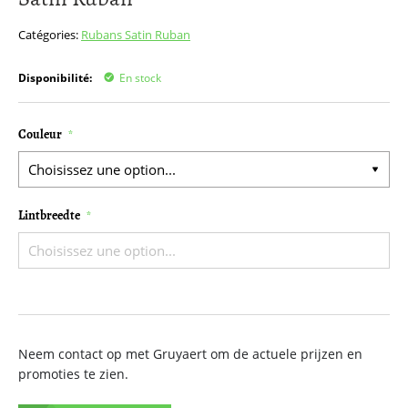
début
de
Catégories:
Rubans
Satin Ruban
la
Galerie
Disponibilité:
En stock
d’images
Couleur
Lintbreedte
Neem contact op met Gruyaert om de actuele prijzen en
promoties te zien.