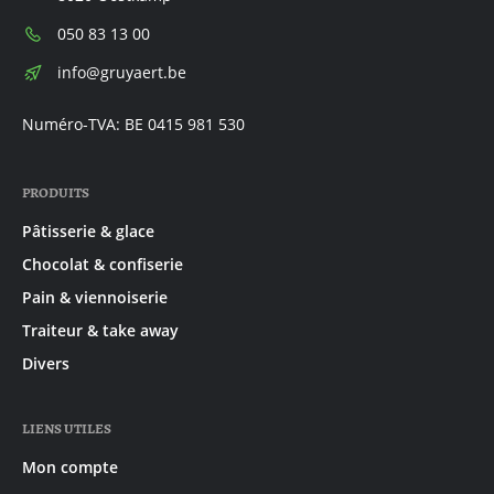
Téléphone:
050 83 13 00
E-
info@gruyaert.be
mail:
Numéro-TVA: BE 0415 981 530
PRODUITS
Pâtisserie & glace
Chocolat & confiserie
Pain & viennoiserie
Traiteur & take away
Divers
LIENS UTILES
Mon compte