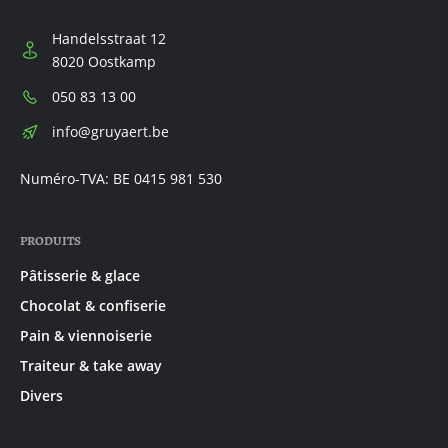
Handelsstraat 12
8020 Oostkamp
Téléphone:
050 83 13 00
E-
info@gruyaert.be
mail:
Numéro-TVA: BE 0415 981 530
PRODUITS
Pâtisserie & glace
Chocolat & confiserie
Pain & viennoiserie
Traiteur & take away
Divers