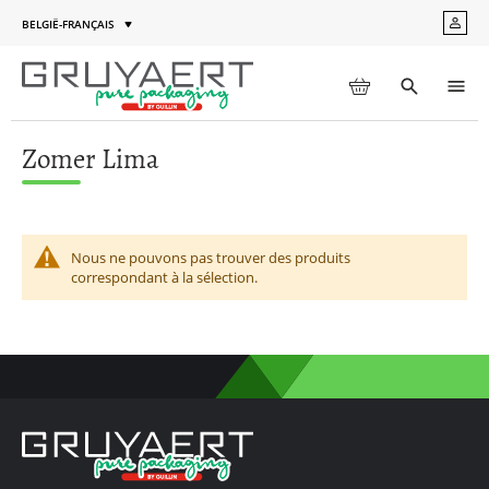
Aller
BELGIË-FRANÇAIS
MON
au
Langue
COM
contenu
MON PANIER
Toggle
Men
search
Zomer Lima
Nous ne pouvons pas trouver des produits
correspondant à la sélection.