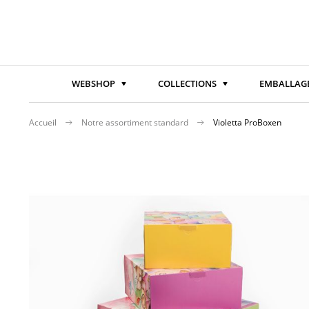
WEBSHOP
COLLECTIONS
EMBALLAGE
Accueil
Notre assortiment standard
Violetta ProBoxen
Passer
à
la
fin
de
la
galerie
d’images