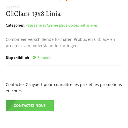
Passer
SKU
113
CliClac+ 13x8 Linia
au
début
de
Catégories:
Pâtisserie et Crème glace
Boîtes pâtissières
la
Galerie
Combineer verschillende formaten Probox en CliClac+ en
d’images
profiteer van onderstaande kortingen
Disponibilité:
En stock
Contactez Gruyaert pour connaître les prix et les promotions
en cours.
CONTACTEZ-NOUS