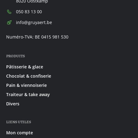
8020 Oostkamp
Téléphone:
050 83 13 00
E-
info@gruyaert.be
mail:
Numéro-TVA: BE 0415 981 530
PRODUITS
Pâtisserie & glace
Chocolat & confiserie
Pain & viennoiserie
Traiteur & take away
Divers
LIENS UTILES
Mon compte