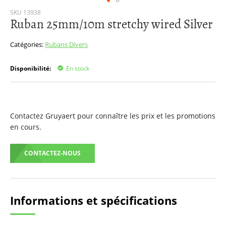
Passer
SKU
13938
Ruban 25mm/10m stretchy wired Silver
au
début
de
Catégories:
Rubans
Divers
la
Galerie
Disponibilité:
En stock
d’images
Contactez Gruyaert pour connaître les prix et les promotions
en cours.
CONTACTEZ-NOUS
Informations et spécifications