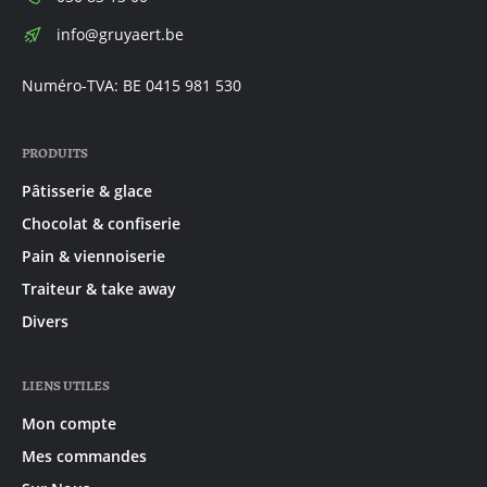
E-
info@gruyaert.be
mail:
Numéro-TVA: BE 0415 981 530
PRODUITS
Pâtisserie & glace
Chocolat & confiserie
Pain & viennoiserie
Traiteur & take away
Divers
LIENS UTILES
Mon compte
Mes commandes