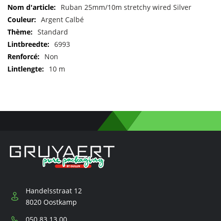
Pour
Ruban 25mm/10m stretchy wired Silver
plus
Argent Calbé
d'informations
Standard
6993
Non
10 m
Handelsstraat 12
8020 Oostkamp
Téléphone:
050 83 13 00