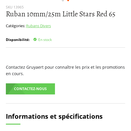
Passer
SKU
13965
Ruban 10mm/25m Little Stars Red 65
au
début
de
Catégories:
Rubans
Divers
la
Galerie
Disponibilité:
En stock
d’images
Contactez Gruyaert pour connaître les prix et les promotions
en cours.
CONTACTEZ-NOUS
Informations et spécifications