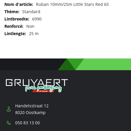
Pour
Ruban 10mm/25m Little Stars Red 65
plus
Standard
d'informations
6990
Non
25 m
Handelsstraat 12
8020 Oostkamp
Téléphone:
050 83 13 00