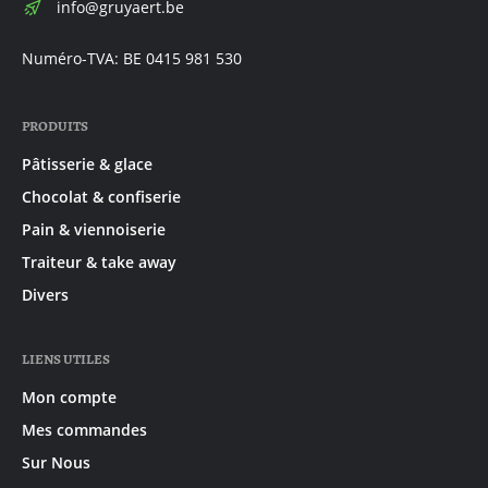
E-
info@gruyaert.be
mail:
Numéro-TVA: BE 0415 981 530
PRODUITS
Pâtisserie & glace
Chocolat & confiserie
Pain & viennoiserie
Traiteur & take away
Divers
LIENS UTILES
Mon compte
Mes commandes
Sur Nous