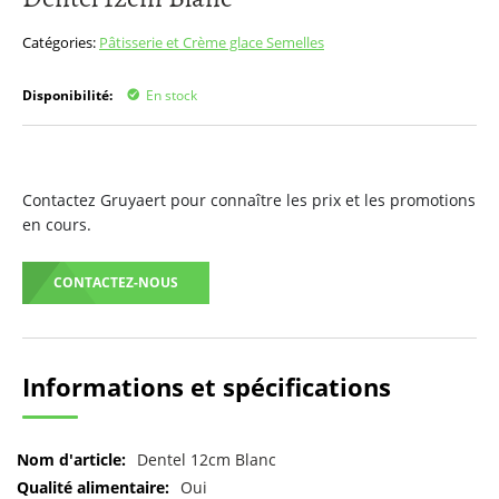
début
de
Catégories:
Pâtisserie et Crème glace
Semelles
la
Galerie
Disponibilité:
En stock
d’images
Contactez Gruyaert pour connaître les prix et les promotions
en cours.
CONTACTEZ-NOUS
Informations et spécifications
Pour
Dentel 12cm Blanc
plus
Oui