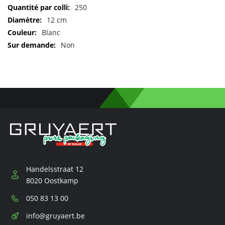
d'informations
250
12 cm
Blanc
Non
Handelsstraat 12
8020 Oostkamp
Téléphone:
050 83 13 00
E-
info@gruyaert.be