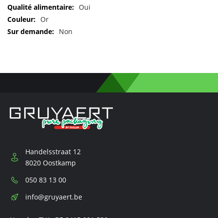
d'informations
Oui
Or
Non
Handelsstraat 12
8020 Oostkamp
Téléphone:
050 83 13 00
E-
info@gruyaert.be
mail: