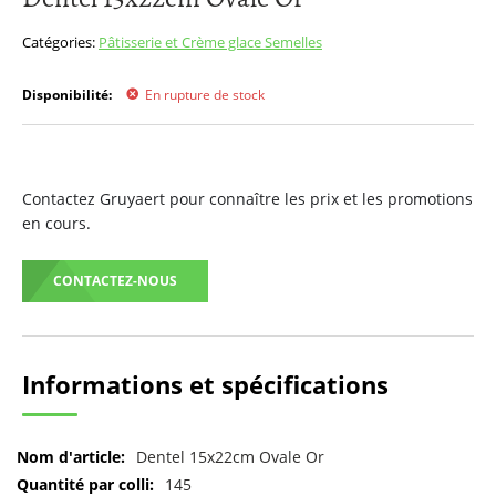
début
de
Catégories:
Pâtisserie et Crème glace
Semelles
la
Galerie
Disponibilité:
En rupture de stock
d’images
Contactez Gruyaert pour connaître les prix et les promotions
en cours.
CONTACTEZ-NOUS
Informations et spécifications
Pour
Dentel 15x22cm Ovale Or
plus
145