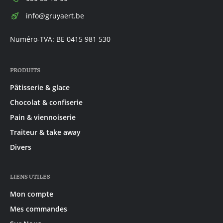
E-
info@gruyaert.be
mail:
Numéro-TVA: BE 0415 981 530
PRODUITS
Pâtisserie & glace
Chocolat & confiserie
Pain & viennoiserie
Traiteur & take away
Divers
LIENS UTILES
Mon compte
Mes commandes