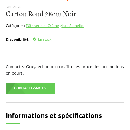
Passer
SKU
4828
Carton Rond 28cm Noir
au
début
de
Catégories:
Pâtisserie et Crème glace
Semelles
la
Galerie
Disponibilité:
En stock
d’images
Contactez Gruyaert pour connaître les prix et les promotions
en cours.
CONTACTEZ-NOUS
Informations et spécifications