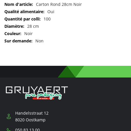
Pour
Carton Rond 28cm Noir
plus
Oui
d'informations
100
28 cm
Noir
Non
Handelsstraat 12
8020 Oostkamp
Téléphone:
050 83 13 00