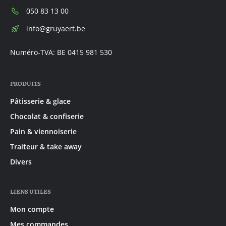
Téléphone:
050 83 13 00
E-
info@gruyaert.be
mail:
Numéro-TVA: BE 0415 981 530
PRODUITS
Pâtisserie & glace
Chocolat & confiserie
Pain & viennoiserie
Traiteur & take away
Divers
LIENS UTILES
Mon compte
Mes commandes