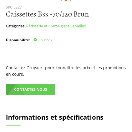
Passer
SKU
5227
Caissettes B33 -70/120 Brun
au
début
de
Catégories:
Pâtisserie et Crème glace
Semelles
la
Galerie
Disponibilité:
En stock
d’images
Contactez Gruyaert pour connaître les prix et les promotions
en cours.
CONTACTEZ-NOUS
Informations et spécifications