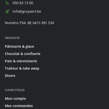
Téléphone:
050 83 13 00
E-
info@gruyaert.be
mail:
Numéro-TVA: BE 0415 981 530
PRODUITS
Pâtisserie & glace
Chocolat & confiserie
Pain & viennoiserie
Traiteur & take away
Divers
LIENS UTILES
Mon compte
Mes commandes