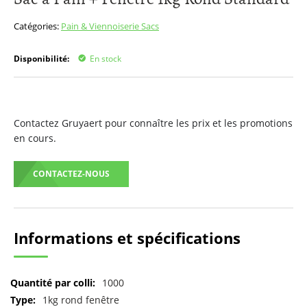
début
de
Catégories:
Pain & Viennoiserie
Sacs
la
Galerie
Disponibilité:
En stock
d’images
Contactez Gruyaert pour connaître les prix et les promotions
en cours.
CONTACTEZ-NOUS
Informations et spécifications
Pour
1000
plus
1kg rond fenêtre