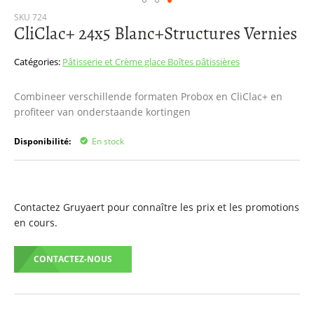
Passer
SKU
724
CliClac+ 24x5 Blanc+Structures Vernies
au
début
de
Catégories:
Pâtisserie et Crème glace
Boîtes pâtissières
la
Galerie
Combineer verschillende formaten Probox en CliClac+ en
d’images
profiteer van onderstaande kortingen
Disponibilité:
En stock
Contactez Gruyaert pour connaître les prix et les promotions
en cours.
CONTACTEZ-NOUS