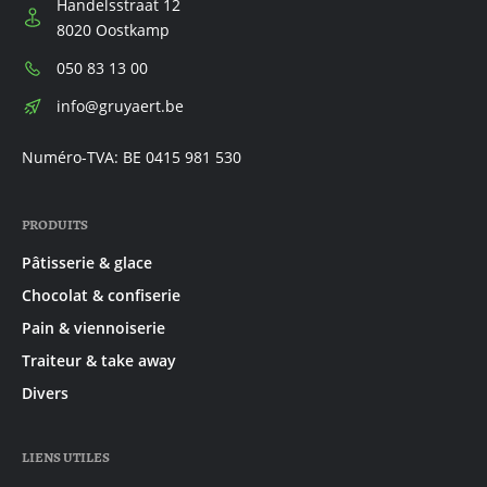
Handelsstraat 12
8020 Oostkamp
Téléphone:
050 83 13 00
E-
info@gruyaert.be
mail:
Numéro-TVA: BE 0415 981 530
PRODUITS
Pâtisserie & glace
Chocolat & confiserie
Pain & viennoiserie
Traiteur & take away
Divers
LIENS UTILES