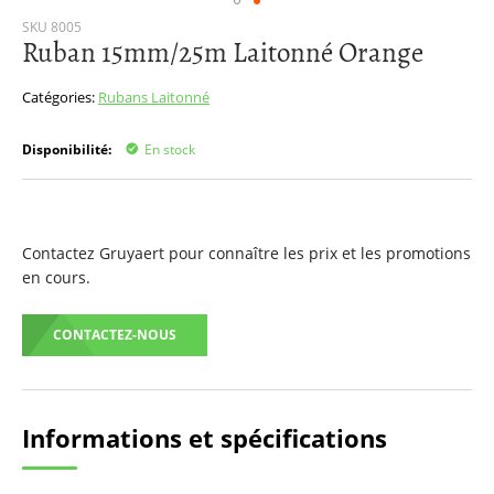
Passer
SKU
8005
Ruban 15mm/25m Laitonné Orange
au
début
de
Catégories:
Rubans
Laitonné
la
Galerie
Disponibilité:
En stock
d’images
Contactez Gruyaert pour connaître les prix et les promotions
en cours.
CONTACTEZ-NOUS
Informations et spécifications