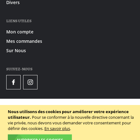
Divers
LIENS UTILES
Mon compte
Mes commandes
Sur Nous
SUIVEZ-NOUS
Facebook
Instagram
© 2020 - 2026 Gruyaert
Nous utilisons des cookies pour améliorer votre expérience
Politique de confidentialité
utilisateur.
Pour se conformer à la nouvelle directive concernant la
vie privée, nous devons vous demander votre consentement pour
Conditions générales
définir des cookies.
En savoir plus
.
Politique des cookies