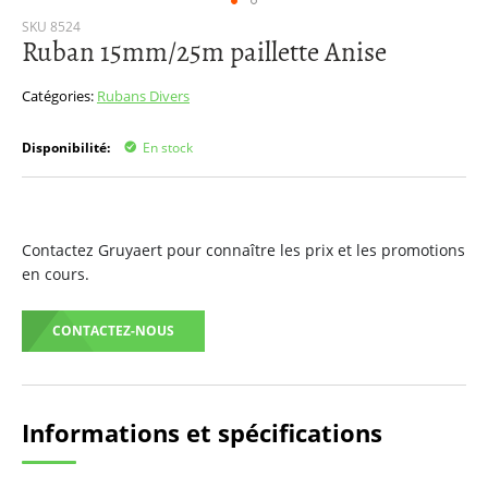
Passer
SKU
8524
Ruban 15mm/25m paillette Anise
au
début
de
Catégories:
Rubans
Divers
la
Galerie
Disponibilité:
En stock
d’images
Contactez Gruyaert pour connaître les prix et les promotions
en cours.
CONTACTEZ-NOUS
Informations et spécifications