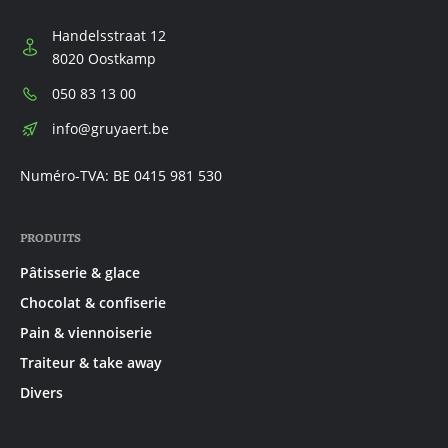
Handelsstraat 12
8020 Oostkamp
Téléphone:
050 83 13 00
E-
info@gruyaert.be
mail:
Numéro-TVA: BE 0415 981 530
PRODUITS
Pâtisserie & glace
Chocolat & confiserie
Pain & viennoiserie
Traiteur & take away
Divers