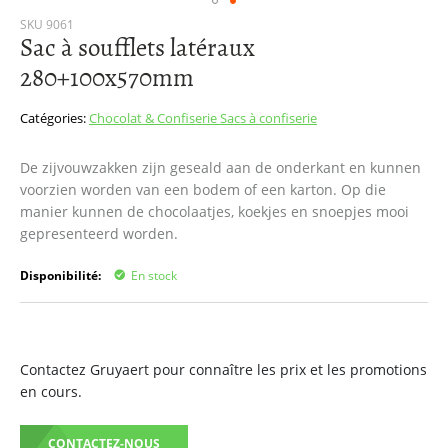
Passer
SKU
9061
Sac à soufflets latéraux
au
début
280+100x570mm
de
la
Catégories:
Chocolat & Confiserie
Sacs à confiserie
Galerie
d’images
De zijvouwzakken zijn geseald aan de onderkant en kunnen
voorzien worden van een bodem of een karton. Op die
manier kunnen de chocolaatjes, koekjes en snoepjes mooi
gepresenteerd worden.
Disponibilité:
En stock
Contactez Gruyaert pour connaître les prix et les promotions
en cours.
CONTACTEZ-NOUS