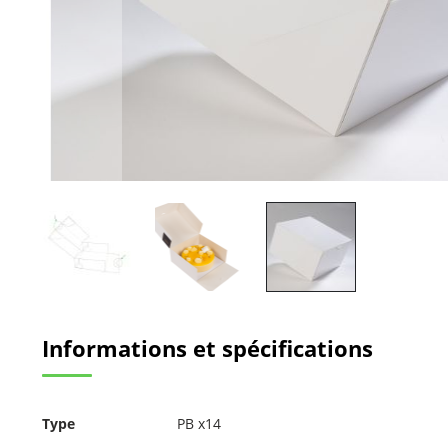
Passer
au
Informations et spécifications
début
de
la
Galerie
Pour
d’images
Type
PB x14
plus