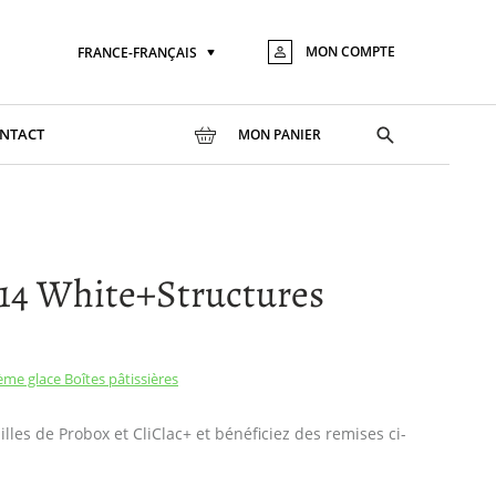
MON COMPTE
FRANCE-FRANÇAIS
Langue
Aller
au
conte
Toggle
NTACT
MON PANIER
search
14 White+Structures
rème glace
Boîtes pâtissières
lles de Probox et CliClac+ et bénéficiez des remises ci-