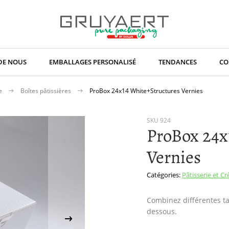
DE NOUS
EMBALLAGES PERSONALISÉ
TENDANCES
CO
ce
Boîtes pâtissières
ProBox 24x14 White+Structures Vernies
SKU
924
ProBox 24x
Vernies
Catégories:
Pâtisserie et C
Combinez différentes tai
dessous.