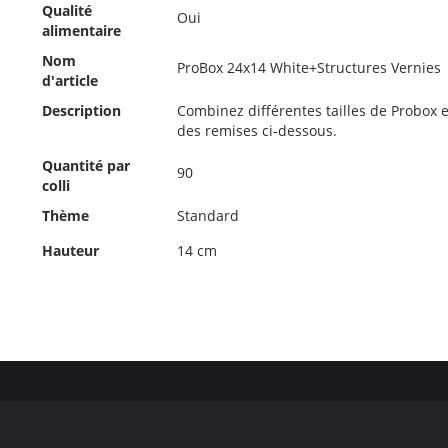
d'informations
Qualité
Oui
alimentaire
Nom
ProBox 24x14 White+Structures Vernies
d'article
Description
Combinez différentes tailles de Probox et
des remises ci-dessous.
Quantité par
90
colli
Thème
Standard
Hauteur
14 cm