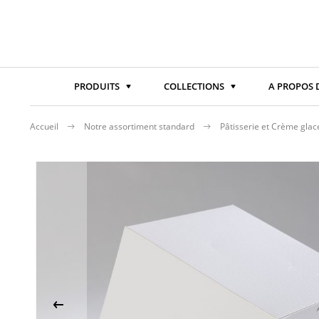
PRODUITS
COLLECTIONS
A PROPOS 
Accueil
Notre assortiment standard
Pâtisserie et Crème gla
Passer
à
la
fin
de
la
galerie
d’images