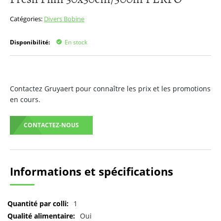
début
de
Catégories:
Divers
Bobine
la
Galerie
Disponibilité:
En stock
d’images
Contactez Gruyaert pour connaître les prix et les promotions
en cours.
CONTACTEZ-NOUS
Informations et spécifications
Pour
1
plus
Oui