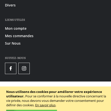
Divers
LIENS UTILES
Mon compte
Mes commandes
Sur Nous
SUIVEZ-NOUS
Facebook
Instagram
© 2020 - 2026 Gruyaert
Nous utilisons des cookies pour améliorer votre expérience
Politique de confidentialité
utilisateur.
Pour se conformer à la nouvelle directive concernant la
vie privée, nous devons vous demander votre consentement pour
Conditions générales
définir des cookies.
En savoir plus
.
Politique des cookies