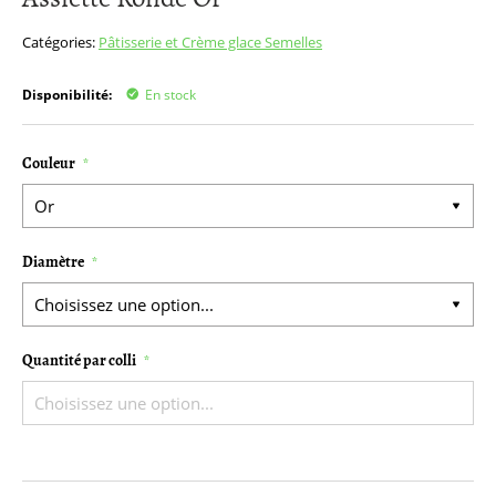
début
de
Catégories:
Pâtisserie et Crème glace
Semelles
la
Galerie
Disponibilité:
En stock
d’images
Couleur
Diamètre
Quantité par colli