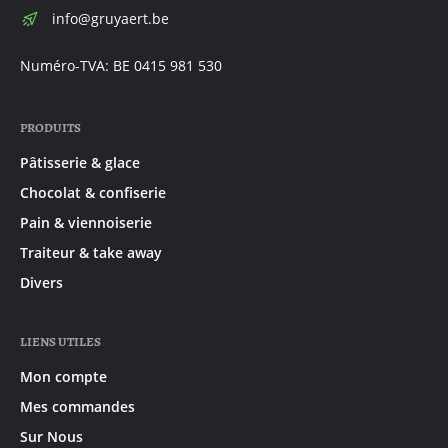
E-
info@gruyaert.be
mail:
Numéro-TVA: BE 0415 981 530
PRODUITS
Pâtisserie & glace
Chocolat & confiserie
Pain & viennoiserie
Traiteur & take away
Divers
LIENS UTILES
Mon compte
Mes commandes
Sur Nous