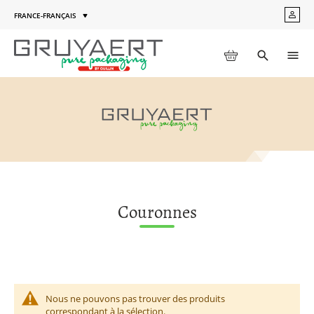
Aller
FRANCE-FRANÇAIS
MON
au
Langue
COM
contenu
MON PANIER
Toggle
Men
search
Couronnes
Nous ne pouvons pas trouver des produits
correspondant à la sélection.