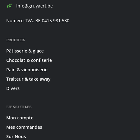
E-
info@gruyaert.be
mail:
Numéro-TVA: BE 0415 981 530
PRODUITS
Pâtisserie & glace
Chocolat & confiserie
Pain & viennoiserie
Traiteur & take away
Divers
LIENS UTILES
Mon compte
Mes commandes
Sur Nous