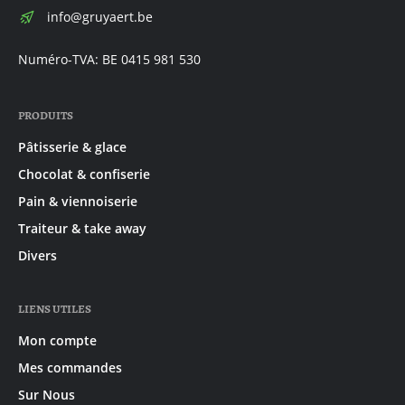
E-
info@gruyaert.be
mail:
Numéro-TVA: BE 0415 981 530
PRODUITS
Pâtisserie & glace
Chocolat & confiserie
Pain & viennoiserie
Traiteur & take away
Divers
LIENS UTILES
Mon compte
Mes commandes
Sur Nous