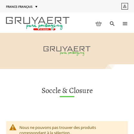
Aller
FRANCE-FRANÇAIS
MON
au
Langue
COM
contenu
MON PANIER
Toggle
Men
search
Soccle & Closure
Nous ne pouvons pas trouver des produits
correspondant à la sélection.