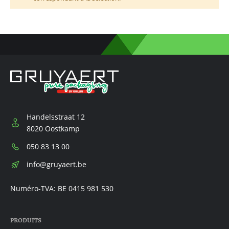
Handelsstraat 12
8020 Oostkamp
Téléphone:
050 83 13 00
E-
info@gruyaert.be
mail:
Numéro-TVA: BE 0415 981 530
PRODUITS