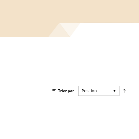
Par
Trier par
ordre
décroi