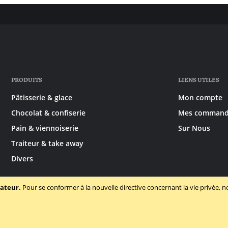
PRODUITS
LIENS UTILES
Pâtisserie & glace
Mon compte
Chocolat & confiserie
Mes command
Pain & viennoiserie
Sur Nous
Traiteur & take away
Divers
sateur.
Pour se conformer à la nouvelle directive concernant la vie privée
ions générales
Politique des cookies