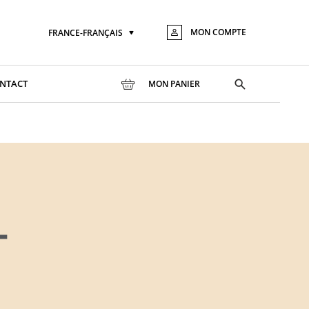
MON COMPTE
FRANCE-FRANÇAIS
Langue
Aller
au
conte
Toggle
NTACT
MON PANIER
search