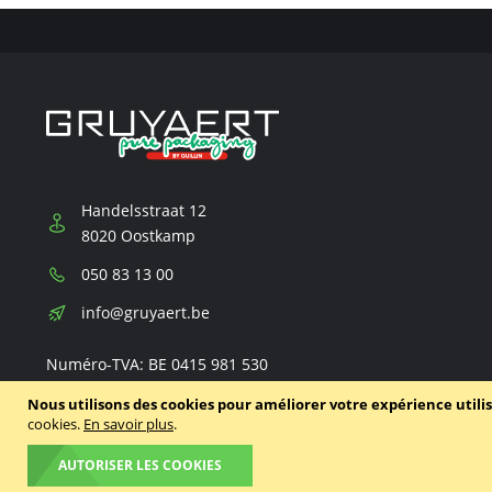
Handelsstraat 12
8020 Oostkamp
Téléphone:
050 83 13 00
E-
info@gruyaert.be
mail:
Numéro-TVA: BE 0415 981 530
Nous utilisons des cookies pour améliorer votre expérience utili
cookies.
En savoir plus
.
AUTORISER LES COOKIES
© 2020 - 2026 Gruyaert
Politique de confidentialité
Condit