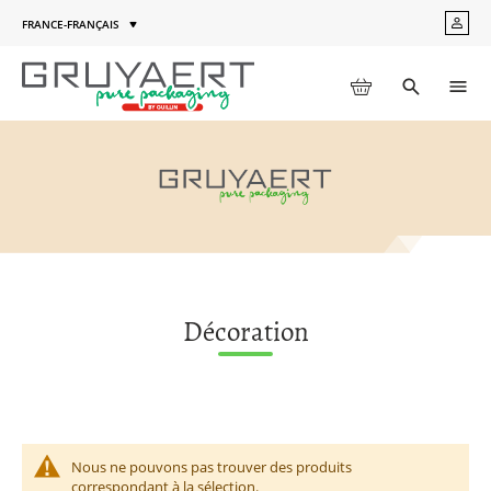
Aller
FRANCE-FRANÇAIS
MON
au
Langue
COM
contenu
MON PANIER
Toggle
Men
search
Décoration
Nous ne pouvons pas trouver des produits
correspondant à la sélection.