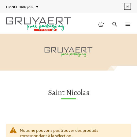
Aller
FRANCE-FRANÇAIS
MON
au
Langue
COM
contenu
MON PANIER
Toggle
Men
search
Saint Nicolas
Nous ne pouvons pas trouver des produits
correspondant à la sélection.