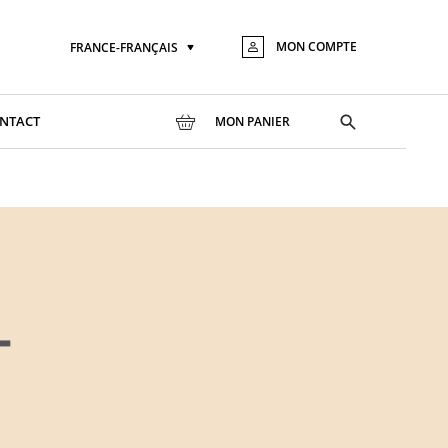
MON COMPTE
FRANCE-FRANÇAIS
Langue
Aller
au
conte
Toggle
NTACT
MON PANIER
search