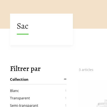
Sac
Filtrer par
3
articles
Collection
Blanc
article
1
Transparent
article
1
Semi-transparant
article
1