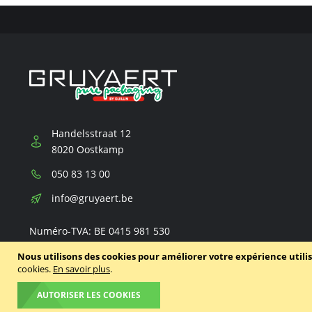
Handelsstraat 12
8020 Oostkamp
Téléphone:
050 83 13 00
E-
info@gruyaert.be
mail:
Numéro-TVA: BE 0415 981 530
Nous utilisons des cookies pour améliorer votre expérience utili
cookies.
En savoir plus
.
AUTORISER LES COOKIES
© 2020 - 2026 Gruyaert
Politique de confidentialité
Condit