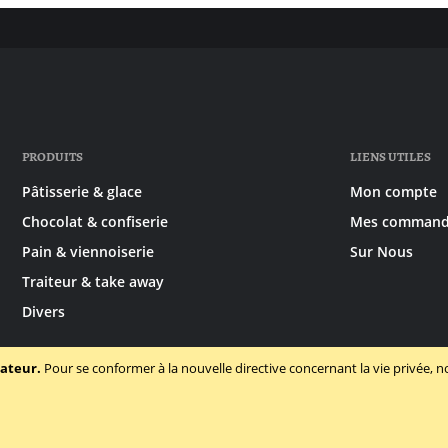
PRODUITS
LIENS UTILES
Pâtisserie & glace
Mon compte
Chocolat & confiserie
Mes command
Pain & viennoiserie
Sur Nous
Traiteur & take away
Divers
sateur.
Pour se conformer à la nouvelle directive concernant la vie privée
ions générales
Politique des cookies