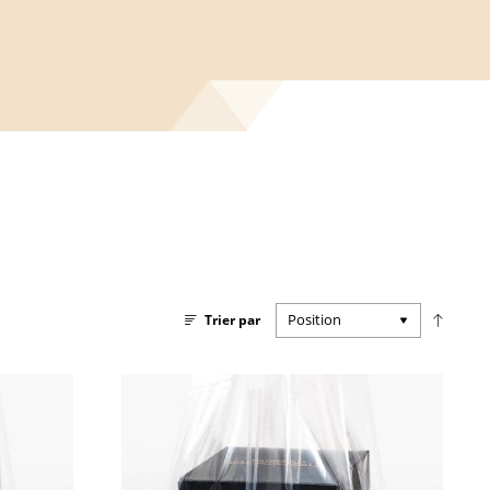
Par
Trier par
ordre
décroi