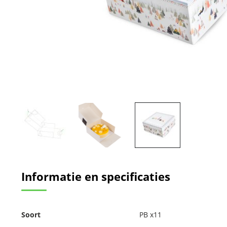
Ga
naar
Informatie en specificaties
het
begin
van
de
Meer
afbeeldingen-
Soort
PB x11
informatie
gallerij