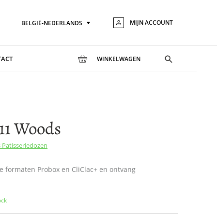
MIJN ACCOUNT
BELGIË-NEDERLANDS
Taal
Ga
naar
de
inhou
Toggle
TACT
WINKELWAGEN
search
11 Woods
s
Patisseriedozen
e formaten Probox en CliClac+ en ontvang
n
ock