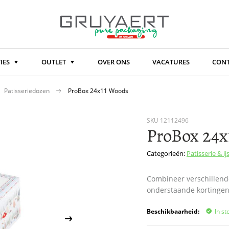
IES
OUTLET
OVER ONS
VACATURES
CON
Patisseriedozen
ProBox 24x11 Woods
SKU
12112496
ProBox 24x
Categorieën:
Patisserie & ij
Combineer verschillend
onderstaande kortinge
Beschikbaarheid:
In st