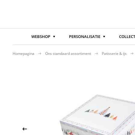
WEBSHOP
PERSONALISATIE
COLLECT
Homepagina
Ons standaard assortiment
Patisserie & ijs
Ga
naar
het
einde
van
de
afbeeldingen-
gallerij