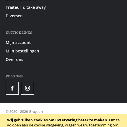
Traiteur & take away
Diversen
NUTTIGE LINKS
Mijn account
Mijn bestellingen
Over ons
VOLG ONS
Facebook
Instagram
© 2020 - 2026 Gruyaert
Privacy Policy
Wij gebruiken cookies om uw ervaring beter te maken.
Om te
voldoen aan de cookie wetgeving, vragen we uw toestemming om
Algemene voorwaarden