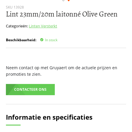
Ga
SKU
13928
Lint 23mm/20m laitonné Olive Green
naar
het
begin
Categorieën:
Linten
Versterkt
van
de
Beschikbaarheid:
In stock
afbeeldingen-
gallerij
Neem contact op met Gruyaert om de actuele prijzen en
promoties te zien.
CONTACTEER ONS
Informatie en specificaties