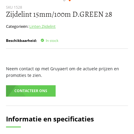
Ga
SKU
1528
Zijdelint 15mm/100m D.GREEN 28
naar
het
begin
Categorieën:
Linten
Zijdelint
van
de
Beschikbaarheid:
In stock
afbeeldingen-
gallerij
Neem contact op met Gruyaert om de actuele prijzen en
promoties te zien.
CONTACTEER ONS
Informatie en specificaties