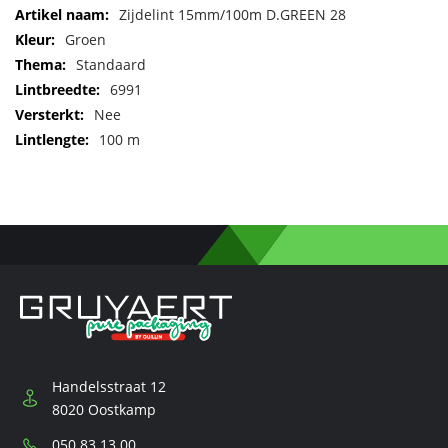
Meer
Zijdelint 15mm/100m D.GREEN 28
informatie
Groen
Standaard
6991
Nee
100 m
Handelsstraat 12
8020 Oostkamp
Telefoon:
050 83 13 00