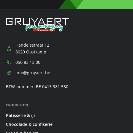
Handelsstraat 12
8020 Oostkamp
Telefoon:
050 83 13 00
E-
info@gruyaert.be
mail:
BTW-nummer: BE 0415 981 530
PRODUCTEN
Patisserie & ijs
Chocolade & confiserie