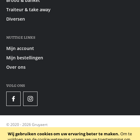
Brood & banket
Traiteur & take away
Diversen
NUTTIGE LINKS
Mijn account
Mijn bestellingen
Over ons
VOLG ONS
Facebook
Instagram
© 2020 - 2026 Gruyaert
Privacy Policy
Wij gebruiken cookies om uw ervaring beter te maken.
Om te
voldoen aan de cookie wetgeving, vragen we uw toestemming om