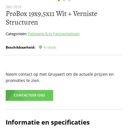
Ga
SKU
1619
ProBox 19x9,5x11 Wit + Verniste
naar
het
Structuren
begin
van
Categorieën:
Patisserie & ijs
Patisseriedozen
de
afbeeldingen-
gallerij
Beschikbaarheid:
In stock
Neem contact op met Gruyaert om de actuele prijzen en
promoties te zien.
CONTACTEER ONS
Informatie en specificaties