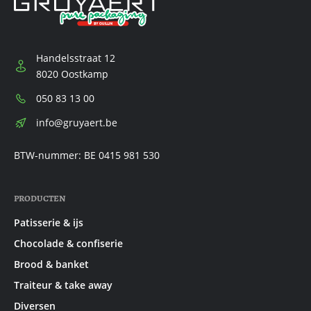
Handelsstraat 12
8020 Oostkamp
Telefoon:
050 83 13 00
E-
info@gruyaert.be
mail:
BTW-nummer: BE 0415 981 530
PRODUCTEN
Patisserie & ijs
Chocolade & confiserie
Brood & banket
Traiteur & take away
Diversen