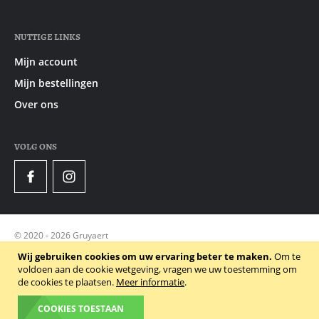
NUTTIGE LINKS
Mijn account
Mijn bestellingen
Over ons
VOLG ONS
Facebook
Instagram
© 2020 - 2026 Gruyaert
Privacy Policy
Wij gebruiken cookies om uw ervaring beter te maken.
Om te
voldoen aan de cookie wetgeving, vragen we uw toestemming om
Algemene voorwaarden
de cookies te plaatsen.
Meer informatie
.
Cookie Policy
COOKIES TOESTAAN
Powered by Dynamate