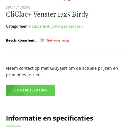
Ga
SKU
17170598
CliClac+ Venster 17x5 Birdy
naar
het
begin
Categorieën:
Patisserie & ijs
Patisseriedozen
van
de
Beschikbaarheid:
Niet voorradig
afbeeldingen-
gallerij
Neem contact op met Gruyaert om de actuele prijzen en
promoties te zien.
CONTACTEER ONS
Informatie en specificaties