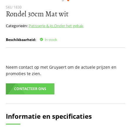
Ga
SKU
1830
Rondel 30cm Mat wit
naar
het
begin
Categorieën:
Patisserie & ijs
Onder het gebak
van
de
Beschikbaarheid:
In stock
afbeeldingen-
gallerij
Neem contact op met Gruyaert om de actuele prijzen en
promoties te zien.
CONTACTEER ONS
Informatie en specificaties