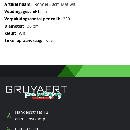
Meer
Rondel 30cm Mat wit
informatie
Ja
250
30 cm
Wit
Nee
Handelsstraat 12
8020 Oostkamp
Telefoon:
050 83 13 00