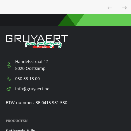
Previous
Next
Handelsstraat 12
8020 Oostkamp
Telefoon:
050 83 13 00
E-
info@gruyaert.be
mail:
BTW-nummer: BE 0415 981 530
PRODUCTEN
Patisserie & ijs