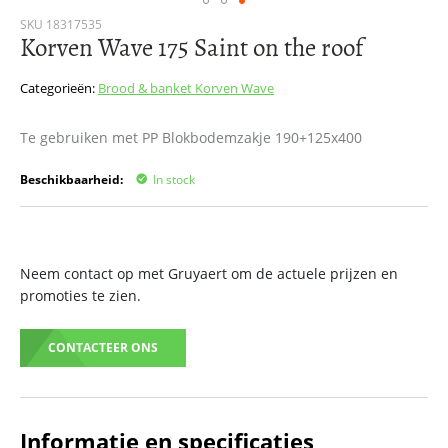
Ga
SKU
18317535
Korven Wave 175 Saint on the roof
naar
het
begin
Categorieën:
Brood & banket
Korven Wave
van
de
Te gebruiken met PP Blokbodemzakje 190+125x400
afbeeldingen-
gallerij
Beschikbaarheid:
In stock
Neem contact op met Gruyaert om de actuele prijzen en
promoties te zien.
CONTACTEER ONS
Informatie en specificaties