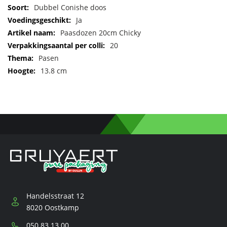
Meer
Dubbel Conishe doos
informatie
Ja
Paasdozen 20cm Chicky
20
Pasen
13.8 cm
Handelsstraat 12
8020 Oostkamp
Telefoon:
050 83 13 00