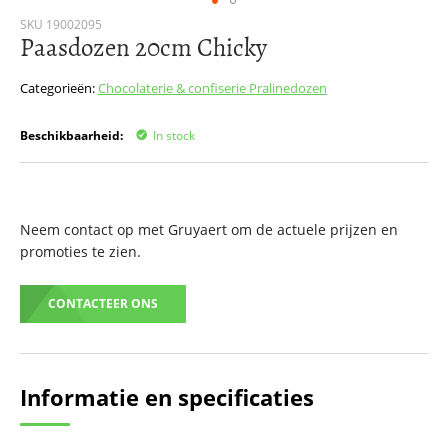
Ga
SKU
19002095
Paasdozen 20cm Chicky
naar
het
begin
Categorieën:
Chocolaterie & confiserie
Pralinedozen
van
de
Beschikbaarheid:
In stock
afbeeldingen-
gallerij
Neem contact op met Gruyaert om de actuele prijzen en
promoties te zien.
CONTACTEER ONS
Informatie en specificaties