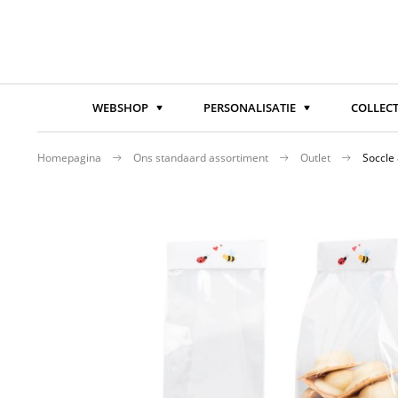
WEBSHOP
PERSONALISATIE
COLLECT
Homepagina
Ons standaard assortiment
Outlet
Soccle
Ga
naar
het
einde
van
de
afbeeldingen-
gallerij