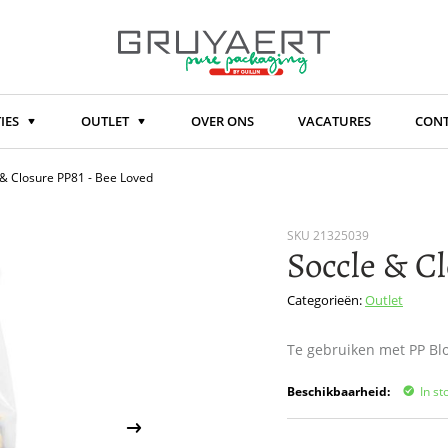
IES
OUTLET
OVER ONS
VACATURES
CON
 & Closure PP81 - Bee Loved
SKU
21325039
Soccle & Cl
Categorieën:
Outlet
Te gebruiken met PP B
Beschikbaarheid:
In st