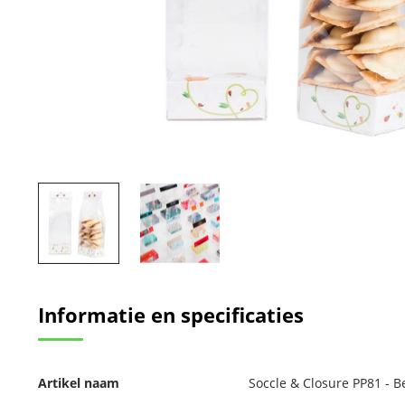
Ga
naar
Informatie en specificaties
het
begin
van
de
Meer
afbeeldingen-
Artikel naam
Soccle & Closure PP81 - B
informatie
gallerij