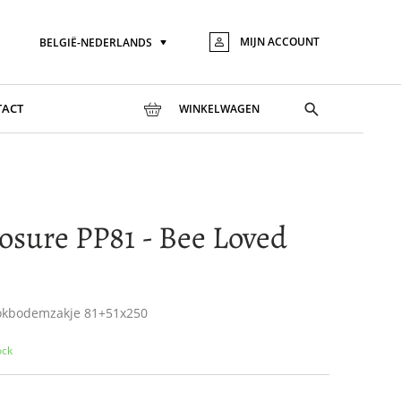
MIJN ACCOUNT
BELGIË-NEDERLANDS
Taal
Ga
naar
de
inhou
Toggle
TACT
WINKELWAGEN
search
osure PP81 - Bee Loved
lokbodemzakje 81+51x250
ock