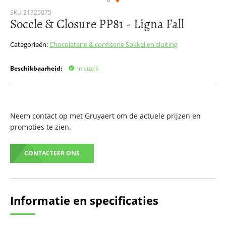
Ga
SKU
21325075
Soccle & Closure PP81 - Ligna Fall
naar
het
begin
Categorieën:
Chocolaterie & confiserie
Sokkel en sluiting
van
de
Beschikbaarheid:
In stock
afbeeldingen-
gallerij
Neem contact op met Gruyaert om de actuele prijzen en
promoties te zien.
CONTACTEER ONS
Informatie en specificaties