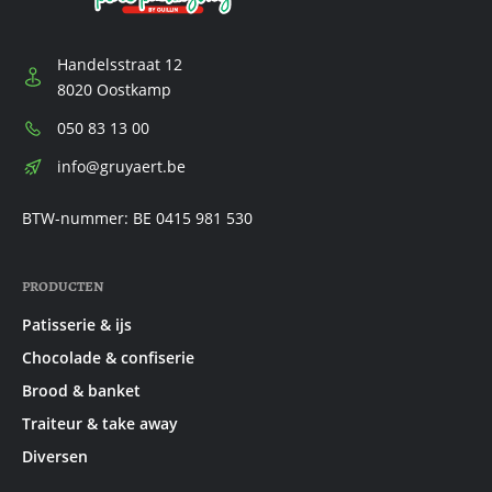
Handelsstraat 12
8020 Oostkamp
Telefoon:
050 83 13 00
E-
info@gruyaert.be
mail:
BTW-nummer: BE 0415 981 530
PRODUCTEN
Patisserie & ijs
Chocolade & confiserie
Brood & banket
Traiteur & take away
Diversen