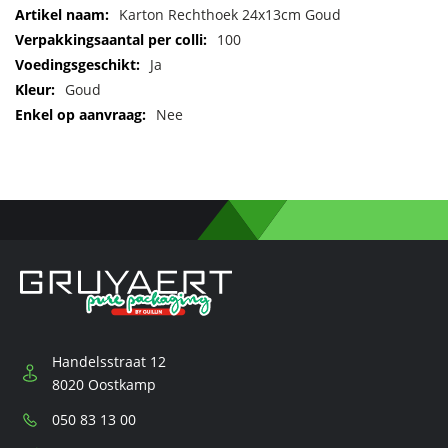
Meer
Karton Rechthoek 24x13cm Goud
informatie
100
Ja
Goud
Nee
Handelsstraat 12
8020 Oostkamp
Telefoon:
050 83 13 00