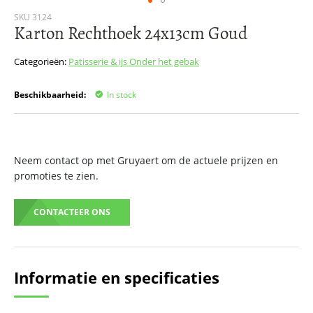
Ga
SKU
3124
Karton Rechthoek 24x13cm Goud
naar
het
begin
Categorieën:
Patisserie & ijs
Onder het gebak
van
de
Beschikbaarheid:
In stock
afbeeldingen-
gallerij
Neem contact op met Gruyaert om de actuele prijzen en
promoties te zien.
CONTACTEER ONS
Informatie en specificaties