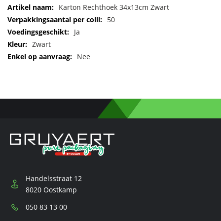
Meer
Karton Rechthoek 34x13cm Zwart
informatie
50
Ja
Zwart
Nee
Handelsstraat 12
8020 Oostkamp
Telefoon:
050 83 13 00