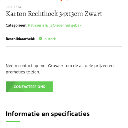
Ga
SKU
3234
Karton Rechthoek 34x13cm Zwart
naar
het
begin
Categorieën:
Patisserie & ijs
Onder het gebak
van
de
Beschikbaarheid:
In stock
afbeeldingen-
gallerij
Neem contact op met Gruyaert om de actuele prijzen en
promoties te zien.
CONTACTEER ONS
Informatie en specificaties