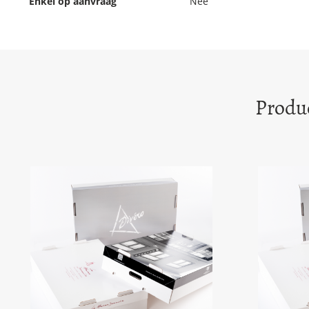
Enkel op aanvraag
Nee
Produc