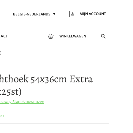
MIJN ACCOUNT
BELGIË-NEDERLANDS
Taal
Ga
naar
de
inhou
Toggle
TACT
WINKELWAGEN
search
)
hthoek 54x36cm Extra
25st)
ke away
Stapelvouwdozen
ock