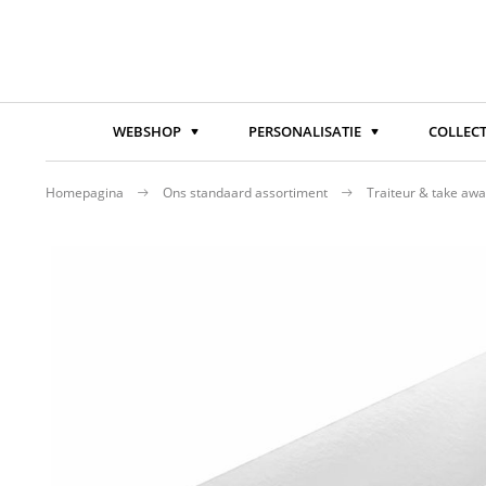
WEBSHOP
PERSONALISATIE
COLLECT
Homepagina
Ons standaard assortiment
Traiteur & take aw
Ga
naar
het
einde
van
de
afbeeldingen-
gallerij