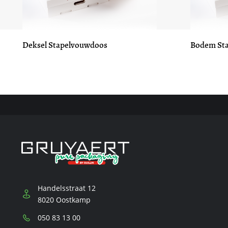
Deksel Stapelvouwdoos
Bodem St
Handelsstraat 12
8020 Oostkamp
Telefoon:
050 83 13 00