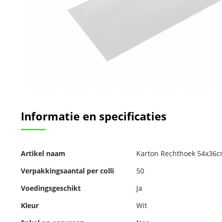
Ga
naar
Informatie en specificaties
het
begin
van
de
Meer
afbeeldingen-
Artikel naam
Karton Rechthoek 54x36cm
informatie
gallerij
Verpakkingsaantal per colli
50
Voedingsgeschikt
Ja
Kleur
Wit