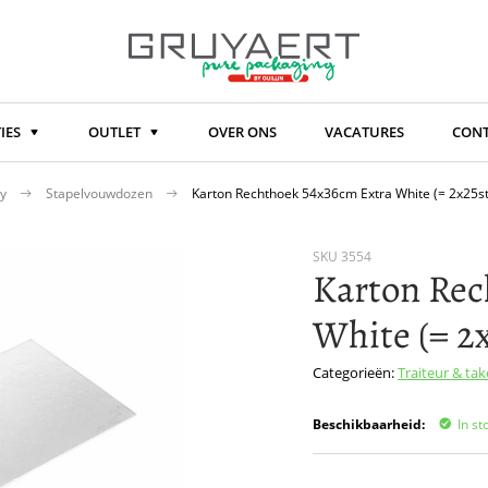
IES
OUTLET
OVER ONS
VACATURES
CON
ay
Stapelvouwdozen
Karton Rechthoek 54x36cm Extra White (= 2x25st
SKU
3554
Karton Rec
White (= 2x
Categorieën:
Traiteur & ta
Beschikbaarheid:
In st