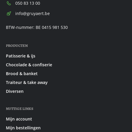
Telefoon:
050 83 13 00
E-
info@gruyaert.be
mail:
BTW-nummer: BE 0415 981 530
PRODUCTEN
Patisserie & ijs
Chocolade & confiserie
Brood & banket
Traiteur & take away
Diversen
NUTTIGE LINKS
Mijn account
Mijn bestellingen