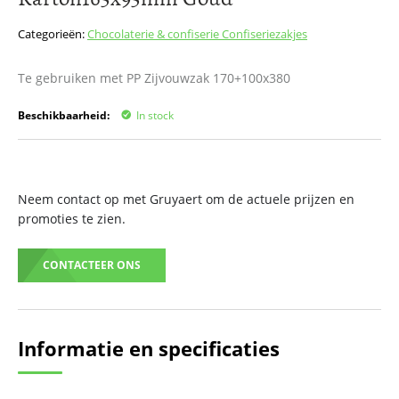
het
begin
Categorieën:
Chocolaterie & confiserie
Confiseriezakjes
van
de
Te gebruiken met PP Zijvouwzak 170+100x380
afbeeldingen-
gallerij
Beschikbaarheid:
In stock
Neem contact op met Gruyaert om de actuele prijzen en
promoties te zien.
CONTACTEER ONS
Informatie en specificaties