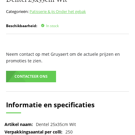
het
begin
Categorieën:
Patisserie & ijs
Onder het gebak
van
de
Beschikbaarheid:
In stock
afbeeldingen-
gallerij
Neem contact op met Gruyaert om de actuele prijzen en
promoties te zien.
CONTACTEER ONS
Informatie en specificaties
Meer
Dentel 25x35cm Wit
informatie
250