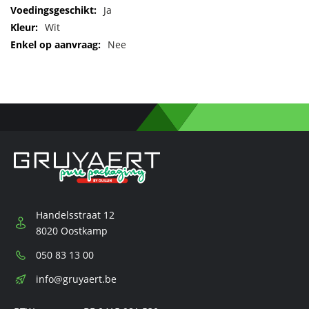
Ja
Wit
Nee
Handelsstraat 12
8020 Oostkamp
Telefoon:
050 83 13 00
E-
info@gruyaert.be
mail: