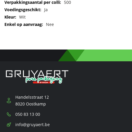
informatie
500
Ja
Wit
Nee
Handelsstraat 12
8020 Oostkamp
Telefoon:
050 83 13 00
E-
info@gruyaert.be
mail: