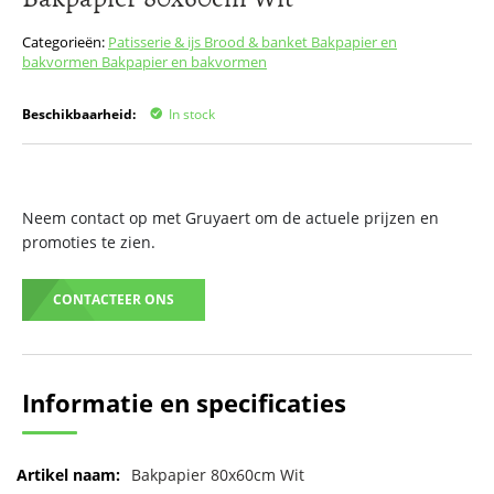
het
begin
Categorieën:
Patisserie & ijs
Brood & banket
Bakpapier en
van
bakvormen
Bakpapier en bakvormen
de
afbeeldingen-
Beschikbaarheid:
In stock
gallerij
Neem contact op met Gruyaert om de actuele prijzen en
promoties te zien.
CONTACTEER ONS
Informatie en specificaties
Meer
Bakpapier 80x60cm Wit